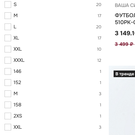
S
20
ВАША С
ФУТБО
M
17
510РК-
L
20
3 149.
XL
17
3 499 ₽
XXL
10
XXXL
12
146
1
В тренде
152
1
M
3
158
1
2XS
1
XXL
3