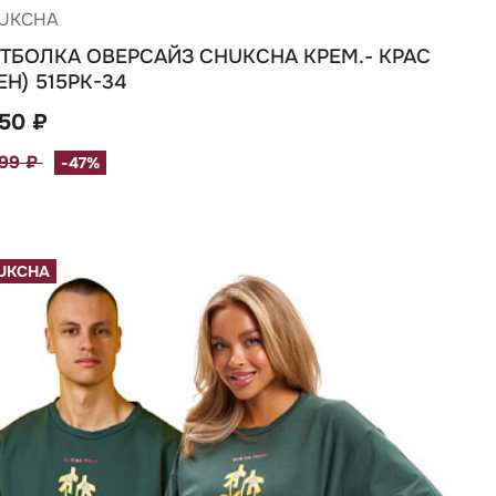
UKCHA
ТБОЛКА ОВЕРСАЙЗ CHUKCHA КРЕМ.- КРАС
ЕН) 515РК-34
750 ₽
299 ₽
-47%
UKCHA