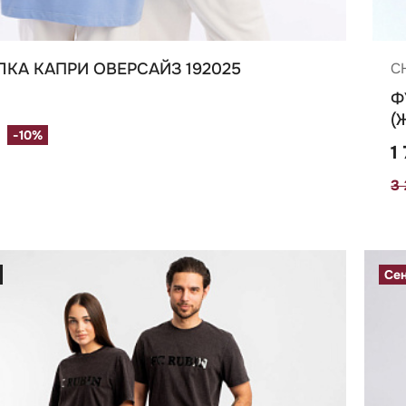
КА КАПРИ ОВЕРСАЙЗ 192025
C
Ф
(
-10%
1
3
Се