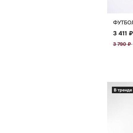
ФУТБОЛ
3 411 ₽
3 790 ₽
В тренде