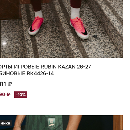
РТЫ ИГРОВЫЕ RUBIN KAZAN 26-27
БИНОВЫЕ RK4426-14
411 ₽
790 ₽
-10%
винка