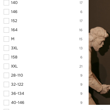
140
17
146
6
152
17
164
16
M
15
3XL
13
158
6
XXL
21
28-110
9
32-122
9
36-134
9
40-146
9