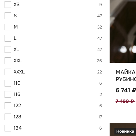
XS
9
S
47
M
32
L
47
XL
47
XXL
26
XXXL
МАЙКА 
22
РУБИНО
110
6
6 741 
116
2
7 490 ₽
122
6
128
17
134
6
Новинка