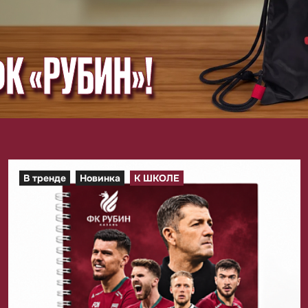
ФК «РУБИН»!
В тренде
Новинка
К ШКОЛЕ