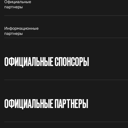
Официальные
партнеры
Информационные
партнеры
ОФИЦИАЛЬНЫЕ СПОНСОРЫ
ОФИЦИАЛЬНЫЕ ПАРТНЕРЫ