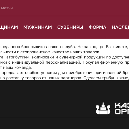
 матчи
ЩИНАМ
МУЖЧИНАМ
СУВЕНИРЫ
ФОРМА
НАСЛЕ
реданных болельщиков нашего клуба. Не важно, где Вы живете, 
альности и стопроцентном качестве наших товаров.
, атрибутики, экипировки и сувенирной продукции по доступн
ики с индивидуальной персонализацией. Покупая фирменную пр
ет наша команда.
 предлагает особые условия для приобретения оригинальной бр
на доставку товаров от наших партнеров. Сделаем трибуны ярч