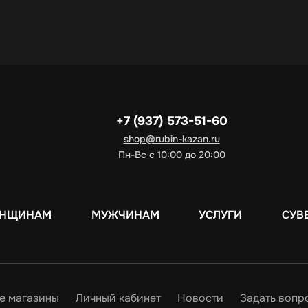
+7 (937) 573-51-60
shop@rubin-kazan.ru
Пн-Вс с 10:00 до 20:00
НЩИНАМ
МУЖЧИНАМ
УСЛУГИ
СУВ
е магазины
Личный кабинет
Новости
Задать вопр