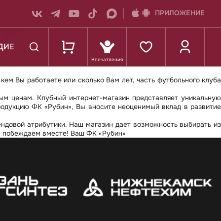
ПРИЛОЖЕНИЕ
ДИЕ
К ШКОЛЕ
кем Вы работаете или сколько Вам лет, часть футбольного клуба
ым ценам. Клубный интернет-магазин представляет уникальную
одукцию ФК «Рубин», Вы вносите неоценимый вклад в развитие
ендовой атрибутики. Наш магазин дает возможность выбирать из
е, побеждаем вместе! Ваш ФК «Рубин»