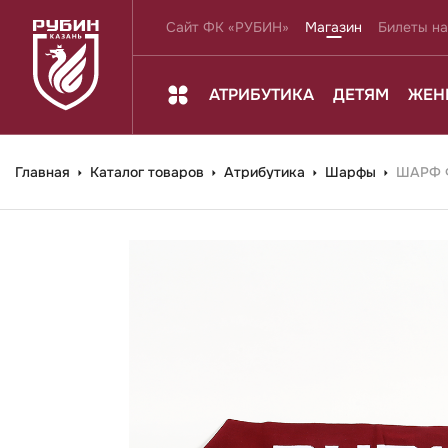
Сайт ФК «РУБИН»
Магазин
Билеты на
АТРИБУТИКА
ДЕТЯМ
ЖЕН
Главная
Каталог товаров
Атрибутика
Шарфы
ШАРФ Ф