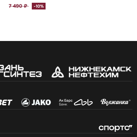
7 490 ₽
-10%