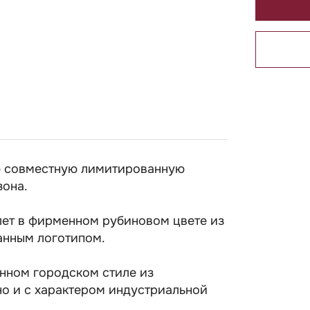
ую совместную лимитированную
зона.
лет в фирменном рубиновом цвете из
анным логотипом.
нном городском стиле из
но и с характером индустриальной