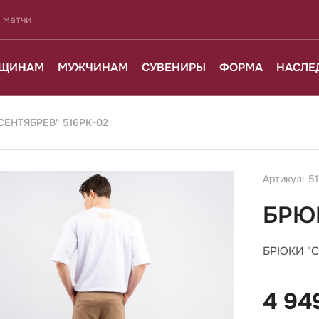
 матчи
ЩИНАМ
МУЖЧИНАМ
СУВЕНИРЫ
ФОРМА
НАСЛЕ
ЕНТЯБРЕВ" 516РК-02
Артикул: 5
БРЮК
БРЮКИ "С
4 94