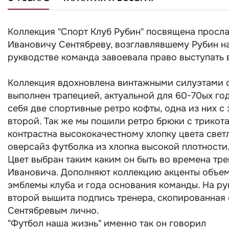
Коллекция "Спорт Клуб Рубин" посвящена просл
Ивановичу Сентябреву, возглавлявшему Рубин на
рукводстве команда завоевала право выступать в
Коллекция вдохновлена винтажными силуэтами 
выполнен трапецией, актуальной для 60-70ых го
себя две спортивные ретро кофты, одна из них с 
второй. Так же мы пошили ретро брюки с трикот
контрастна высококачестному хлопку цвета свет
оверсайз футболка из хлопка высокой плотности
Цвет выбран таким каким он быть во времена тр
Ивановича. Дополняют коллекцию акценты объе
эмблемы клуба и года основания команды. На ру
второй вышита подпись тренера, скопированная
Сентябревым лично.
"Футбол наша жизнь" именно так он говорил