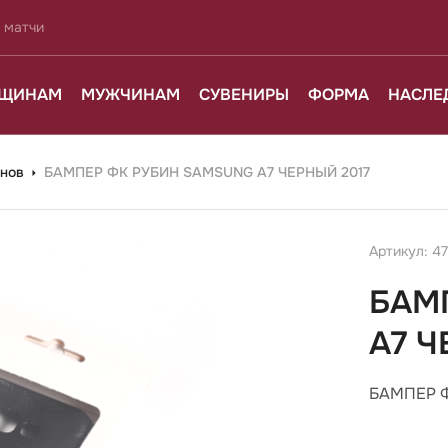
 матчи
ЩИНАМ
МУЖЧИНАМ
СУВЕНИРЫ
ФОРМА
НАСЛЕ
онов
БАМПЕР ФК РУБИН SAMSUNG A7 ЧЕРНЫЙ 2017
Артикул: 4
БАМ
A7 Ч
БАМПЕР Ф